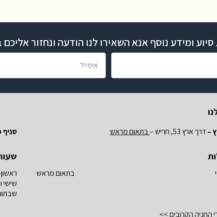
יוע ומידע נוסף אנא השאירו לנו הודעה ונחזור אליכם
נו
 –
דרך ארץ 53, חריש –
בתאום מראש
סניף פ
ות
שעות
בתאום מראש
ראשון-
שישי ו
שבתות 
י החניה הקרובים >>