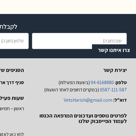
לקבלת ס
צרו איתנו קשר
יצירת קשר
הסניפים של
טלפון:
04-6168880
(בשעות הפעילות)
סניף דרך ארץ
0587-111-587
(במקרים דחופים לאחר השעות)
שעות פעיל
דוא"ל:
VetsHarish@gmail.com
ראשון – חמישי
לפרטים נוספים ועדכונים המרפאה הכנסו
לעמוד הפייסבוק שלנו
לחץ כאן לאזור