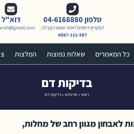
טלפון 04-6168880
דוא"ל
למקרים דחופים לאחר שעות הקבלה:
arish@gmail.com
0587-111-587
כל המאמרים
שאלות נפוצות
המלצות
צו
בדיקות דם
ראשי
»
שירותים
»
בדיקות דם
 לאבחון מגוון רחב של מחלות,