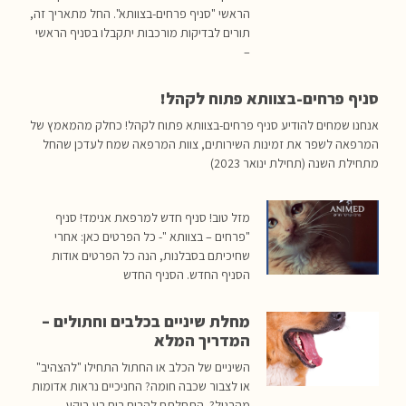
הראשי "סניף פרחים-בצוותא". החל מתאריך זה,
תורים לבדיקות מורכבות יתקבלו בסניף הראשי
–
סניף פרחים-בצוותא פתוח לקהל!
אנחנו שמחים להודיע סניף פרחים-בצוותא פתוח לקהל! כחלק מהמאמץ של
המרפאה לשפר את זמינות השירותים, צוות המרפאה שמח לעדכן שהחל
מתחילת השנה (תחילת ינואר 2023)
מזל טוב! סניף חדש למרפאת אנימד! סניף
"פרחים – בצוותא "- כל הפרטים כאן: אחרי
שחיכיתם בסבלנות, הנה כל הפרטים אודות
הסניף החדש. הסניף החדש
מחלת שיניים בכלבים וחתולים –
המדריך המלא
השיניים של הכלב או החתול התחילו "להצהיב"
או לצבור שכבה חומה? החניכיים נראות אדומות
מהרגיל? התחלתם להריח ריח רע בוקע