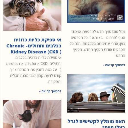
מזל טוב! סניף חדש למרפאת אנימד!
סניף "פרחים – בצוותא "- כל הפרטים
אי ספיקת כליות כרונית
כאן: אחרי שחיכיתם בסבלנות, הנה כל
בכלבים וחתולים- Chronic
הפרטים אודות הסניף החדש. הסניף
Kidney Disease (CKD )
החדש
אי ספיקת כליות כרונית בכלבים
וחתולים- chronic renal failure (CKD
להמשך קריאה »
) על מנת להבין מהי המחלה צריך
קודם לדעת קצת לגבי מבנה הכליה
ותפקודה.
להמשך קריאה »
האם מומלץ לקשישים לגדל
בעלי חיים?