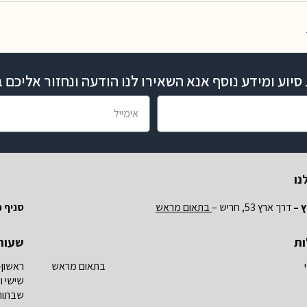
יוע ומידע נוסף אנא השאירו לנו הודעה ונחזור אליכם
נו
 –
דרך ארץ 53, חריש –
בתאום מראש
סניף פ
ות
שעות
בתאום מראש
ראשון-
שישי ו
שבתות 