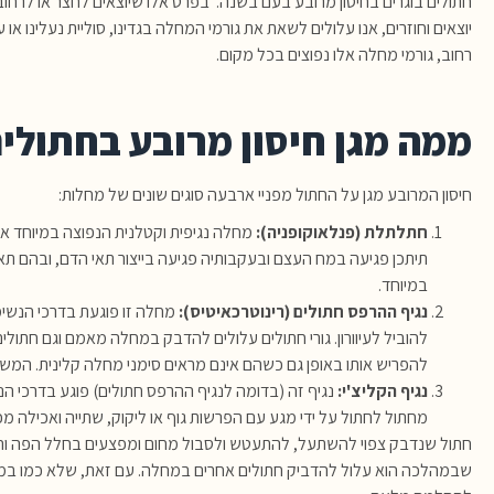
חתולים בוגרים בחיסון מרובע בעם בשנה. בפרט אלו שיוצאים לחצר או לרחוב
יוצאים וחוזרים, אנו עלולים לשאת את גורמי המחלה בגדינו, סוליית נעלינו או 
רחוב, גורמי מחלה אלו נפוצים בכל מקום.
ממה מגן חיסון מרובע בחתולי
חיסון המרובע מגן על החתול מפניי ארבעה סוגים שונים של מחלות:
חתלתלת (פנלאוקופניה):
מחלה נגיפית וקטלנית הנפוצה במיוחד אצ
תיתכן פגיעה במח העצם ובעקבותיה פגיעה בייצור תאי הדם, ובהם תאי מ
במיוחד.
נגיף ההרפס חתולים (רינוטרכאיטיס):
מחלה זו פוגעת בדרכי הנשימה
להוביל לעיוורון. גורי חתולים עלולים להדבק במחלה מאמם וגם חתולי
להפריש אותו באופן גם כשהם אינם מראים סימני מחלה קלינית. המש
נגיף הקליצ'י:
נגיף זה (בדומה לנגיף ההרפס חתולים) פוגע בדרכי הנשי
מחתול לחתול על ידי מגע עם הפרשות גוף או ליקוק, שתייה ואכילה מ
חתול שנדבק צפוי להשתעל, להתעטש ולסבול מחום ומפצעים בחלל הפה והל
שבמהלכה הוא עלול להדביק חתולים אחרים במחלה. עם זאת, שלא כמו במקרי