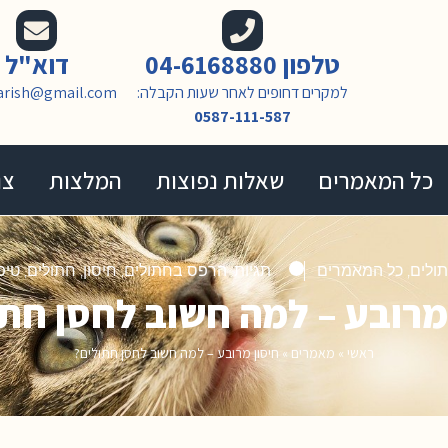
טלפון 04-6168880
דוא"ל
למקרים דחופים לאחר שעות הקבלה:
arish@gmail.com
0587-111-587
כל המאמרים
שאלות נפוצות
המלצות
צו
ולים
,
כל המאמרים
תגיות:
הרפס בחתולים
,
חיסון
,
חתולים
,
טיפ
מרובע – למה חשוב לחסן חת
ראשי
»
מאמרים
»
חיסון מרובע – למה חשוב לחסן חתולים?