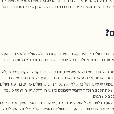
 אך גם אלו שמבלים את כל חייהם בתוך הבית. זאת משום שמכיוון שכאשר אנו
על גופנו במידה ונגענו או עברנו בקרבת חיה חולה. מכיוון שארצנו מרובה בחתולי
ם?
ל גורי חתולים. א פוגעת קשות במעי הדק וגורמת לשלשולים ולהקאות. בנוסף,
ערכת החיסון. מחלה זו קטלנית מאוד לגורי חתולים והסיכויים למוות גבוהים
 העליונות. תסמיניה הם עיטושים, חום גבוה, נזלת קשה ודלקות עיניים שעלולו
ם שנרפאו מהמחלה יישארו נשאים של הנגיף למשך כל ימי חייהם, וימשיכו
מעות היא שגם חתול בריא-למראה עשוי להדביק חתולים אחרים בהרפס חתולים.
מה העליונות ועלול להוביל לסיבוכים כגון עיוורון ודלקת ריאות. הנגיף מועבר
כלים משותפים.
שון. גם לאחר שכל התסמינים חולפים, יישאר החתול נשא במשך תקופה ארוכה
ם של הידבקות בהרפס, רוב החתולים הנגועים בקליצי יצליחו לבסוף להגיע