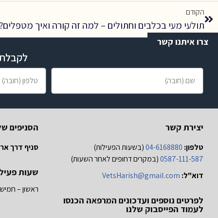
הקודם
תולעי מעי בכלבים וחתולים – למה זה קורה ואיך מטפלים?
צרו איתנו קשר
לקבלת ס
יצירת קשר
הסניפים של
טלפון:
04-6168880
(בשעות הפעילות)
סניף דרך ארץ
0587-111-587
(במקרים דחופים לאחר השעות)
שעות פעיל
דוא"ל:
VetsHarish@gmail.com
ראשון – חמישי
לפרטים נוספים ועדכונים המרפאה הכנסו
לעמוד הפייסבוק שלנו