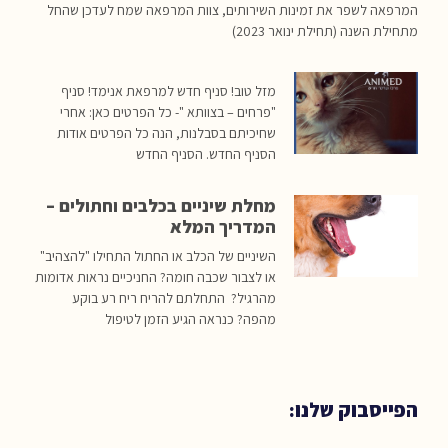
המרפאה לשפר את זמינות השירותים, צוות המרפאה שמח לעדכן שהחל
מתחילת השנה (תחילת ינואר 2023)
מזל טוב! סניף חדש למרפאת אנימד! סניף
"פרחים – בצוותא "- כל הפרטים כאן: אחרי
שחיכיתם בסבלנות, הנה כל הפרטים אודות
הסניף החדש. הסניף החדש
מחלת שיניים בכלבים וחתולים –
המדריך המלא
השיניים של הכלב או החתול התחילו "להצהיב"
או לצבור שכבה חומה? החניכיים נראות אדומות
מהרגיל? התחלתם להריח ריח רע בוקע
מהפה? כנראה הגיע הזמן לטיפול
הפייסבוק שלנו: