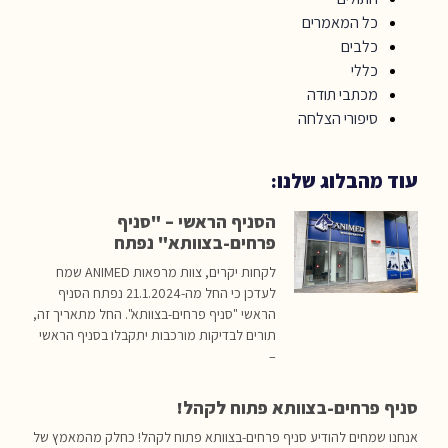
כל המאמרים
כלבים
כללי
מכתבי תודה
סיפורי הצלחה
עוד מהבלוג שלנו:
הסניף הראשי – "סניף
פרחים-בצוותא" נפתח
לקחות יקרים, צוות מרפאות ANIMED שמח
לעדכן כי החל מה-21.1.2024 נפתח הסניף
הראשי "סניף פרחים-בצוותא". החל מתאריך זה,
תורים לבדיקות מורכבות יתקבלו בסניף הראשי
–
סניף פרחים-בצוותא פתוח לקהל!
אנחנו שמחים להודיע סניף פרחים-בצוותא פתוח לקהל! כחלק מהמאמץ של