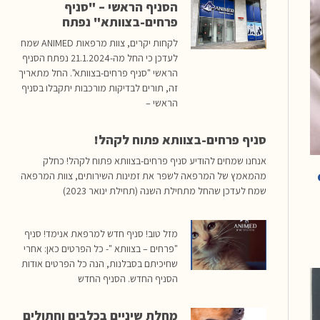
הסניף הראשי – "סניף
פרחים-בצוותא" נפתח
לקחות יקרים, צוות מרפאות ANIMED שמח
לעדכן כי החל מה-21.1.2024 נפתח הסניף
הראשי "סניף פרחים-בצוותא". החל מתאריך
זה, תורים לבדיקות מורכבות יתקבלו בסניף
הראשי –
סניף פרחים-בצוותא פתוח לקהל!
אנחנו שמחים להודיע סניף פרחים-בצוותא פתוח לקהל! כחלק
C
מהמאמץ של המרפאה לשפר את זמינות השירותים, צוות המרפאה
שמח לעדכן שהחל מתחילת השנה (תחילת ינואר 2023)
מזל טוב! סניף חדש למרפאת אנימד! סניף
"פרחים – בצוותא "- כל הפרטים כאן: אחרי
שחיכיתם בסבלנות, הנה כל הפרטים אודות
הסניף החדש. הסניף החדש
מחלת שיניים בכלבים וחתולים