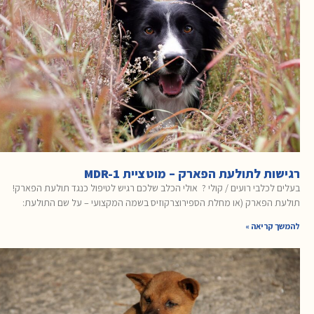
רגישות לתולעת הפארק – מוטציית MDR-1
בעלים לכלבי רועים / קולי ? אולי הכלב שלכם רגיש לטיפול כנגד תולעת הפארק!
תולעת הפארק (או מחלת הספירוצרקוזיס בשמה המקצועי – על שם התולעת:
להמשך קריאה »