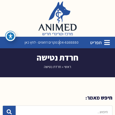
תפריט
04-6168880
במקרים דחופים - לחץ כאן
חרדת נטישה
ראשי
»
חרדת נטישה
חיפש מאמר: