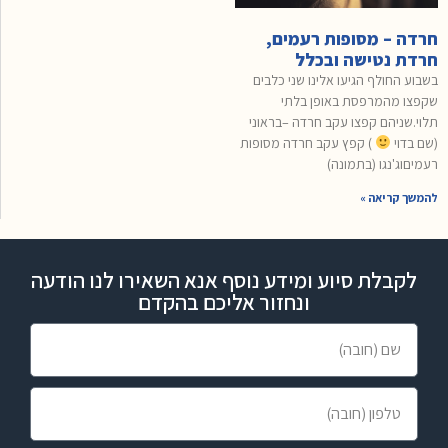
חרדה – מסופות רעמים,
חרדת נטישה ובכלל
בשבוע החולף הגיעו אלינו שני כלבים
שקפצו מהמרפסת באופן בלתי
תלוי.שניהם קפצו עקב חרדה –בראוני
(שם בדוי
) קפץ עקב חרדה מסופות
רעמיםוג'נגו (בתמונה)
להמשך קריאה »
לקבלת סיוע ומידע נוסף אנא השאירו לנו הודעה
ונחזור אליכם בהקדם